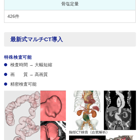
骨塩定量
426件
最新式マルチCT導入
特殊検査可能
検査時間 → 大幅短縮
画 質 → 高画質
精密検査可能